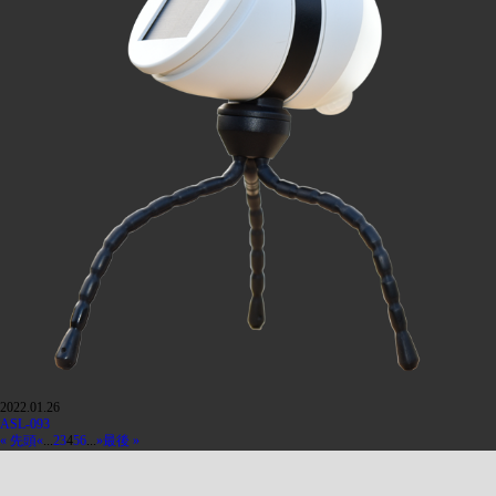
2022.01.26
ASL-093
« 先頭
«
...
2
3
4
5
6
...
»
最後 »