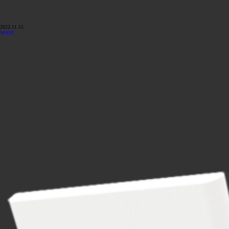
2022.11.15
W-610