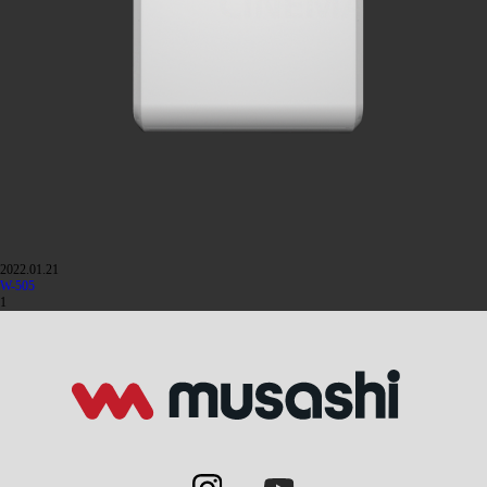
2022.01.21
W-505
1