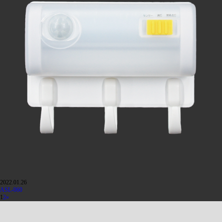
2022.01.26
ASL-060
1
2
»