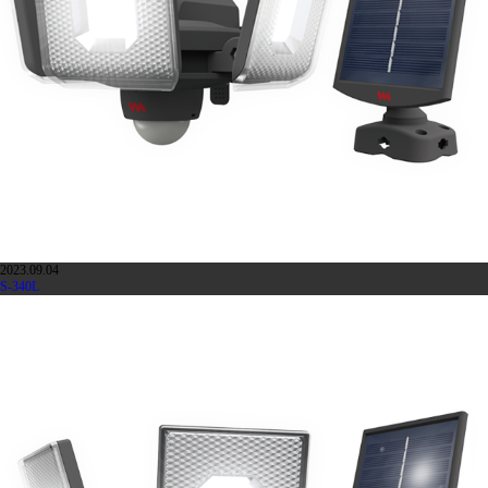
2023.09.04
S-340L