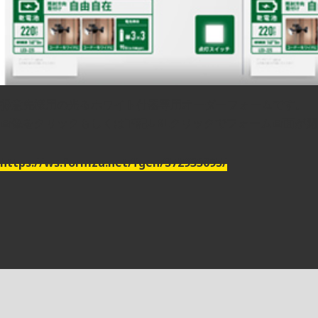
得意先様用の光るホワイト什器専用オーダーフォームです。
画像をクリックもしくは下記URLクリックでフォーム画面が
https://ws.formzu.net/fgen/S72933095/