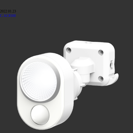
2022.01.23
C-AC8160